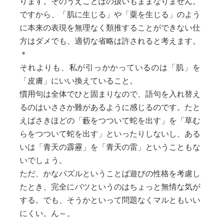
ります。そのうえことばの扱いもままなりません。
ですから、「肌に生じる」や「粟を生じる」のよう
に本来の表現を無理なく類推することができない仕
方はダメでも、適切な省略は許されると考えます。
＊
それよりも、私が引っかかっているのは「肌」を
「皮膚」にいい換えていること。
慣用句は全体でひと固まりなので、語句を入れ替え
るのはいささか難があるように感じるのです。たと
えばさきほどの「藪をつついて蛇を出す」を「草む
らをつついて蛇を出す」といったりしないし、ある
いは「青天の霹靂」を「青天の雷」ということもな
いでしょう。
ただ、かなパズルということば遊びの性格を考慮し
たとき、完全にバツというのはちょっと無情な気が
する。でも、そうかといって問題なくマルともいい
にくい。ん～。