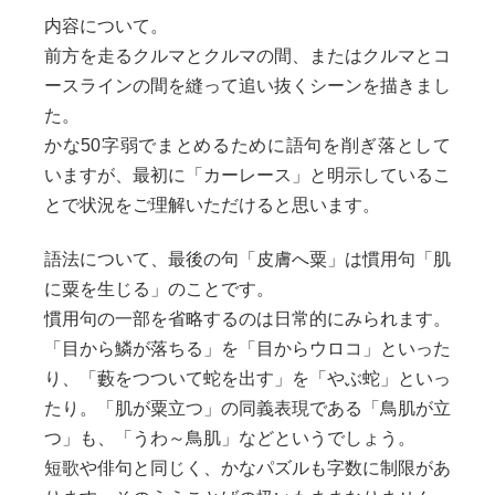
内容について。
前方を走るクルマとクルマの間、またはクルマとコ
ースラインの間を縫って追い抜くシーンを描きまし
た。
かな50字弱でまとめるために語句を削ぎ落として
いますが、最初に「カーレース」と明示しているこ
とで状況をご理解いただけると思います。
語法について、最後の句「皮膚へ粟」は慣用句「肌
に粟を生じる」のことです。
慣用句の一部を省略するのは日常的にみられます。
「目から鱗が落ちる」を「目からウロコ」といった
り、「藪をつついて蛇を出す」を「やぶ蛇」といっ
たり。「肌が粟立つ」の同義表現である「鳥肌が立
つ」も、「うわ～鳥肌」などというでしょう。
短歌や俳句と同じく、かなパズルも字数に制限があ