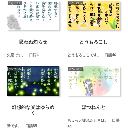
かなパズル
かなパズル
思わぬ知らせ
とうもろこし
失恋です。 口語4
とうもろこしです。 口語46
かなパズル
かなパズル
幻想的な光はゆらめ
ぽつねんと
く
ちょっと疲れたときは。 口語
蛍です。 口語85
59