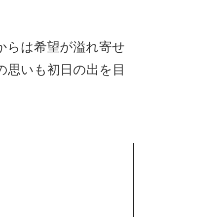
からは希望が溢れ寄せ
の思いも初日の出を目