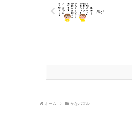
風邪
ホーム
かなパズル