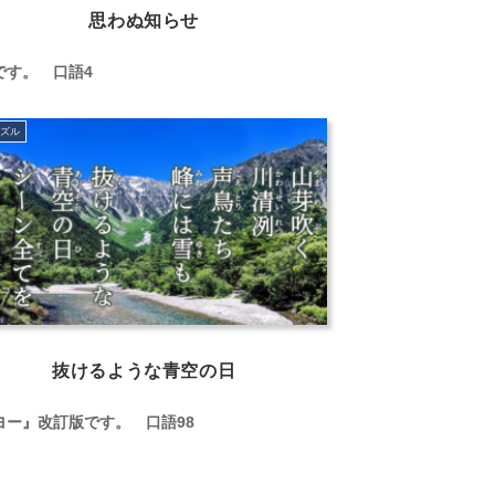
思わぬ知らせ
です。 口語4
ズル
抜けるような青空の日
ヨー』改訂版です。 口語98