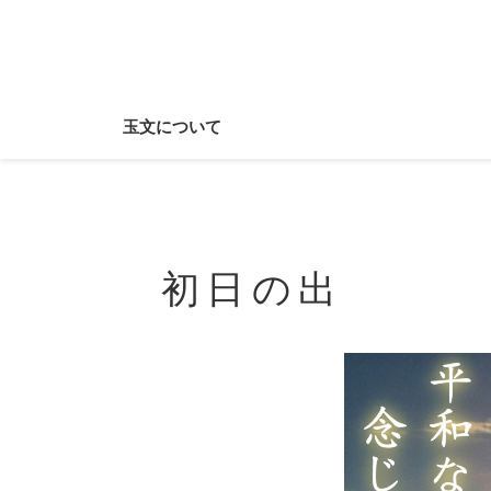
玉文について
初日の出