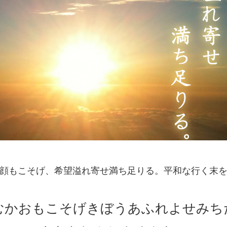
顔もこそげ、希望溢れ寄せ満ち足りる。平和な行く末
むかおもこそげきぼうあふれよせみち