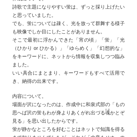
詩歌で主題になりやすい蛍は、ずっと採り上げたい
と思っていました。
でも、蛍については疎く、光を放って群舞する様子
も映像でしか目にしたことがありません。
そこで最初に浮かんできた「宵の頃」「蛍」「光
（ひかり or ひかる）」「ゆらめく」「幻想的な」
をキーワードに、ネットから情報を収集しつつ臨み
ました。
いい具合にまとまり、キーワードもすべて活用で
き、納得の出来です。
内容について。
場面が沢になったのは、作成中に和泉式部の「もの
思へば沢の蛍もわが身よりあくがれ出づる
魂
かとぞ
見る」を思い出したからです。
蛍が静かなところを好むことはネットで知識を得る