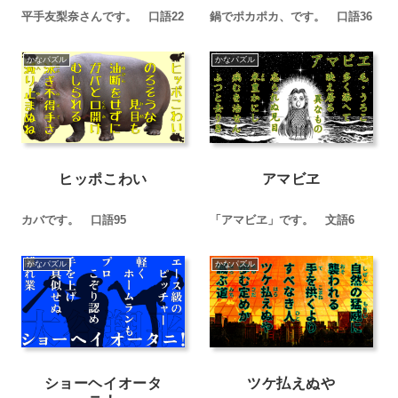
平手友梨奈さんです。 口語22
鍋でポカポカ、です。 口語36
かなパズル
かなパズル
ヒッポこわい
アマビヱ
カバです。 口語95
「アマビヱ」です。 文語6
かなパズル
かなパズル
ショーヘイオータ
ツケ払えぬや