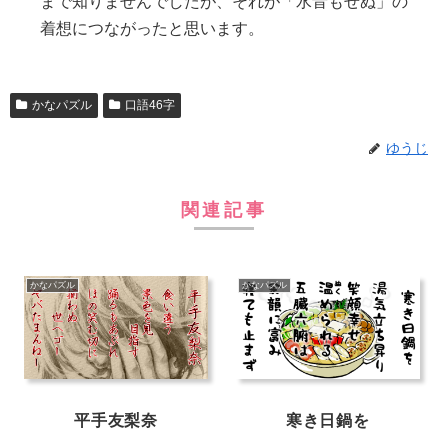
まで知りませんでしたが、それが「水音もせぬ」の
着想につながったと思います。
かなパズル
口語46字
ゆうじ
関連記事
かなパズル
かなパズル
平手友梨奈
寒き日鍋を