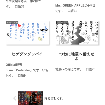
平手友梨奈さん、第2弾で
Mrs. GREEN APPLEの2作目
す。 口語33
です。 口語91
かなパズル
かなパズル
ヒゲダングッバイ
つねに地震へ備えせ
よ
Official髭男
地震への備えです。 口語75
dism『Pretender』です、いち
おう。 口語9
降る雪しぐれ